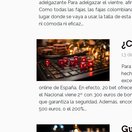
adelgazante Para adelgazar el vientre, afi
Como todas las fajas, las fajas colombian
lugar donde se vaya a usar, la talla de est
ni cómoda ni eficaz...
¿C
13 d
Para 
hech
exce
online de España. En efecto, 20 bet ofrec
el Nacional viene 2º con 300 euros de bono,
que garantiza la seguridad. Además, encon
500 euros, o el 200%...
Gu