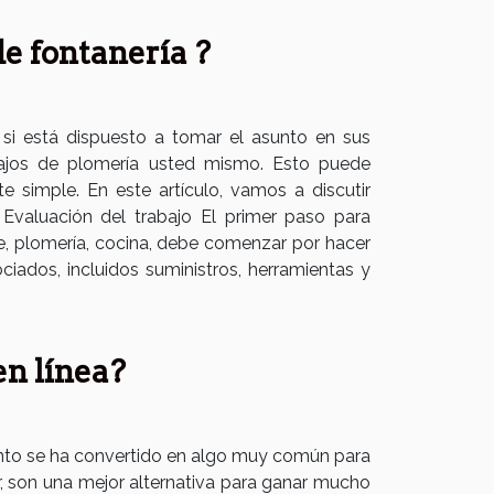
e fontanería ?
i está dispuesto a tomar el asunto en sus
bajos de plomería usted mismo. Esto puede
e simple. En este artículo, vamos a discutir
Evaluación del trabajo El primer paso para
je, plomería, cocina, debe comenzar por hacer
iados, incluidos suministros, herramientas y
en línea?
iento se ha convertido en algo muy común para
, son una mejor alternativa para ganar mucho