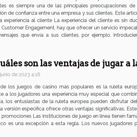
ntes es siempre una de las principales preocupaciones de 
ción de confianza entre una empresa y sus clientes. Este artí
 experiencia al cliente La experiencia del cliente es sin 
 el Customer Engagement, hay que ofrecer un servicio impecab
mensajes que envía a sus clientes, por ejemplo, introdu
uáles son las ventajas de jugar a 
 junio de 2023 4:16
de los juegos de casino más populares es la ruleta europ
ce a los jugadores una experiencia muy especial que combi
ía, los entusiastas de la ruleta europea pueden disfrutar 
ta versión específica ofrece otras ventajas significativas. E
 y promociones Las instituciones de juego en línea tienen f
oco es una excepción a esta regla. Los nuevos jugadores 