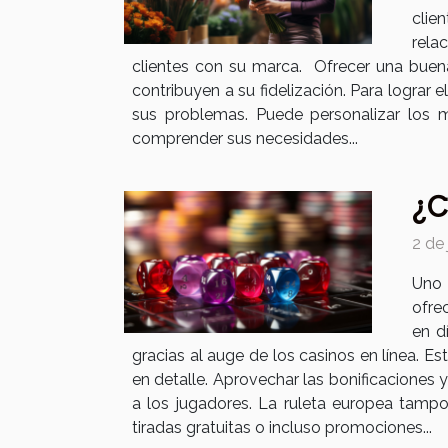
clie
rela
clientes con su marca. Ofrecer una buena
contribuyen a su fidelización. Para lograr
sus problemas. Puede personalizar los 
comprender sus necesidades...
¿C
2 de
Uno 
ofre
en d
gracias al auge de los casinos en línea. Es
en detalle. Aprovechar las bonificaciones
a los jugadores. La ruleta europea tamp
tiradas gratuitas o incluso promociones...