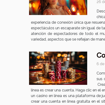
26 d
Desc
chic
experiencia de conexión única que resuena
espectáculos un escaparate sin igual de ta
atención de espectadores de todo el mund
variedad, aspectos que se reflejan de manera
Co
6 de
Como
sus 
Crea
línea es crear una cuenta. Haga clic en el 
un casino en línea es una plataforma de j
crear una cuenta en línea gratuita en el s