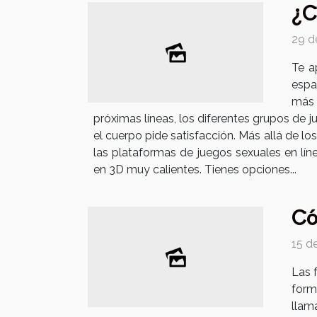
¿C
29 d
Te a
espa
más 
próximas líneas, los diferentes grupos de 
el cuerpo pide satisfacción. Más allá de lo
las plataformas de juegos sexuales en l
en 3D muy calientes. Tienes opciones...
Có
15 d
Las 
form
llam