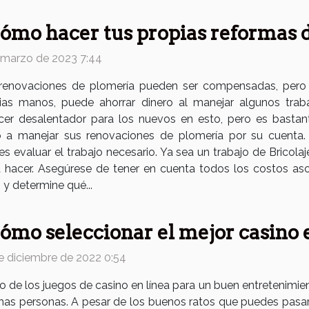
ómo hacer tus propias reformas d
 marzo de 2023 7:44
renovaciones de plomería pueden ser compensadas, pero s
ias manos, puede ahorrar dinero al manejar algunos tra
cer desalentador para los nuevos en esto, pero es bastant
 a manejar sus renovaciones de plomería por su cuenta. 
s evaluar el trabajo necesario. Ya sea un trabajo de Bricola
 hacer. Asegúrese de tener en cuenta todos los costos asoc
 y determine qué...
ómo seleccionar el mejor casino 
e diciembre de 2022 0:54
so de los juegos de casino en línea para un buen entretenim
as personas. A pesar de los buenos ratos que puedes pasar