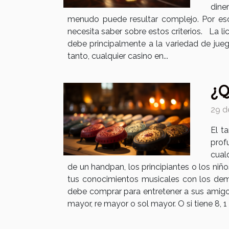
dine
menudo puede resultar complejo. Por eso 
necesita saber sobre estos criterios. La li
debe principalmente a la variedad de jue
tanto, cualquier casino en...
¿Q
29 d
El t
prof
cual
de un handpan, los principiantes o los ni
tus conocimientos musicales con los dem
debe comprar para entretener a sus amigos
mayor, re mayor o sol mayor. O si tiene 8, 1 o