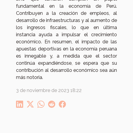
fundamental en la economía de Perú.
Contribuyen a la creación de empleos, al
desarrollo de infraestructuras y al aumento de
los ingresos fiscales, lo que en última
instancia ayuda a impulsar el crecimiento
económico. En resumen, el impacto de las
apuestas deportivas en la economía peruana
es innegable y, a medida que el sector
continúa expandiéndose, se espera que su
contribución al desarrollo económico sea aún
más notoria.
3 de noviembre de 2023 18:22