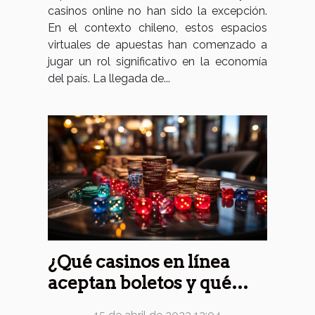
casinos online no han sido la excepción.
En el contexto chileno, estos espacios
virtuales de apuestas han comenzado a
jugar un rol significativo en la economía
del país. La llegada de...
¿Qué casinos en línea
aceptan boletos y qué
dispositivos están