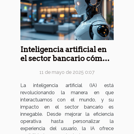
Inteligencia artificial en
el sector bancario cómo
está transformando la
11 de mayo de 2025 0:07
experiencia del cliente
La inteligencia artificial (IA) está
revolucionando la manera en que
interactuamos con el mundo, y su
impacto en el sector bancario es
innegable. Desde mejorar la eficiencia
operativa hasta personalizar la
experiencia del usuario, la IA ofrece