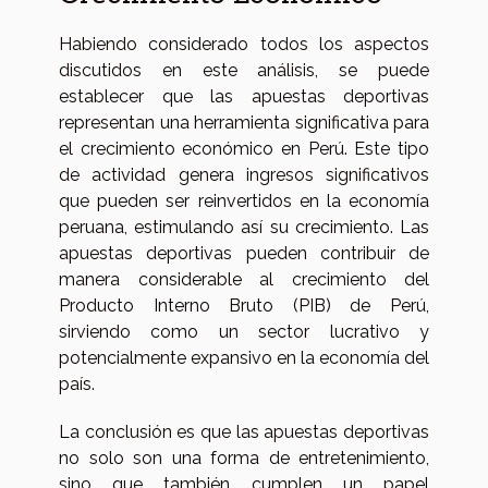
Habiendo considerado todos los aspectos
discutidos en este análisis, se puede
establecer que las apuestas deportivas
representan una herramienta significativa para
el crecimiento económico en Perú. Este tipo
de actividad genera ingresos significativos
que pueden ser reinvertidos en la economía
peruana, estimulando así su crecimiento. Las
apuestas deportivas pueden contribuir de
manera considerable al crecimiento del
Producto Interno Bruto (PIB) de Perú,
sirviendo como un sector lucrativo y
potencialmente expansivo en la economía del
país.
La conclusión es que las apuestas deportivas
no solo son una forma de entretenimiento,
sino que también cumplen un papel