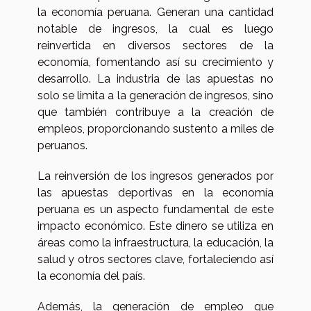
la economía peruana. Generan una cantidad
notable de ingresos, la cual es luego
reinvertida en diversos sectores de la
economía, fomentando así su crecimiento y
desarrollo. La industria de las apuestas no
solo se limita a la generación de ingresos, sino
que también contribuye a la creación de
empleos, proporcionando sustento a miles de
peruanos.
La reinversión de los ingresos generados por
las apuestas deportivas en la economía
peruana es un aspecto fundamental de este
impacto económico. Este dinero se utiliza en
áreas como la infraestructura, la educación, la
salud y otros sectores clave, fortaleciendo así
la economía del país.
Además, la generación de empleo que