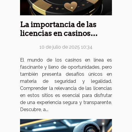
La importancia de las
licencias en casinos
online: ¿Qué necesitas
10 de julio de 2025 10:34
saber?
El mundo de los casinos en línea es
fascinante y lleno de oportunidades, pero
también presenta desafíos únicos en
materia de seguridad y legalidad.
Comprender la relevancia de las licencias
en estos sitios es esencial para disfrutar
de una experiencia segura y transparente.
Descubre, a...