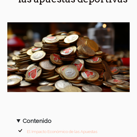
Contenido
El Impacto Económico de las Apuestas