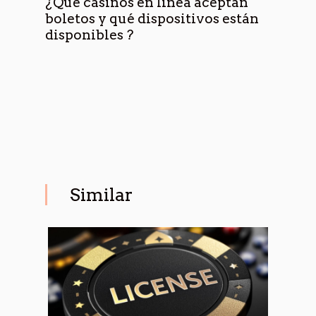
¿Qué casinos en línea aceptan
boletos y qué dispositivos están
disponibles ?
Similar