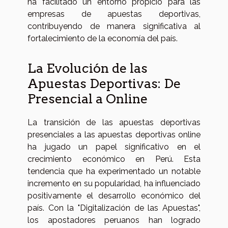
ha facilitado un entorno propicio para las
empresas de apuestas deportivas,
contribuyendo de manera significativa al
fortalecimiento de la economía del país.
La Evolución de las
Apuestas Deportivas: De
Presencial a Online
La transición de las apuestas deportivas
presenciales a las apuestas deportivas online
ha jugado un papel significativo en el
crecimiento económico en Perú. Esta
tendencia que ha experimentado un notable
incremento en su popularidad, ha influenciado
positivamente el desarrollo económico del
país. Con la "Digitalización de las Apuestas",
los apostadores peruanos han logrado