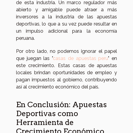
de esta industria. Un marco regulador más
abierto y amigable puede atraer a más
inversores a la industria de las apuestas
deportivas, lo que a su vez puede resultar en
un impulso adicional para la economía
peruana.
Por otro lado, no podemos ignorar el papel
que juegan las "
casas de apuestas peru
" en
este crecimiento. Estas casas de apuestas
locales brindan oportunidades de empleo y
pagan impuestos al gobierno, contribuyendo
así al crecimiento económico del país.
En Conclusión: Apuestas
Deportivas como
Herramienta de
Crecimiento Económico